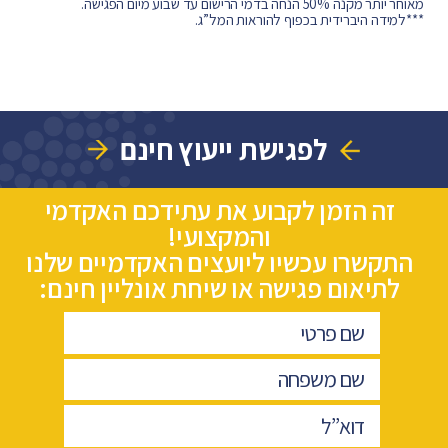
מאוחר יותר מקנה 50% הנחה בדמי הרישום עד שבוע מיום הפגישה.
***למידה היברידית בכפוף להוראות המל”ג.
לפגישת ייעוץ חינם
זה הזמן לקבוע את עתידכם האקדמי
והמקצועי!
התקשרו עכשיו ליועצים האקדמיים שלנו
לתיאום פגישה או שיחת אונליין חינם: