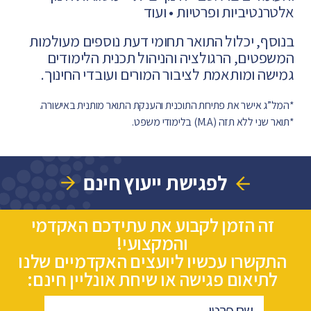
אלטרנטיביות ופרטיות
• ועוד
בנוסף, יכלול התואר תחומי דעת נוספים מעולמות
המשפטים, הרגולציה והניהול תכנית הלימודים
גמישה ומותאמת לציבור המורים ועובדי החינוך.
*המל”ג אישר את פתיחת התוכנית והענקת התואר מותנית באישורה.
*תואר שני ללא תזה (M.A) בלימודי משפט.
לפגישת ייעוץ חינם
זה הזמן לקבוע את עתידכם האקדמי
והמקצועי!
התקשרו עכשיו ליועצים האקדמיים שלנו
לתיאום פגישה או שיחת אונליין חינם: